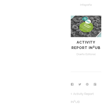
Infografía
ACTIVITY
2
REPORT IN
UB
Diseño Editorial
Activity Report
2
IN
UB