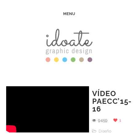
MENU
VÍDEO
PAECC’15-
16
9459
1
Diseño