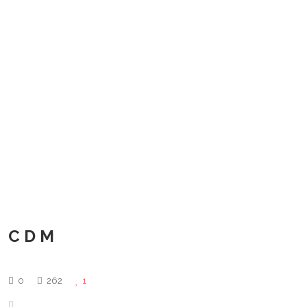
CDM
0
262
1