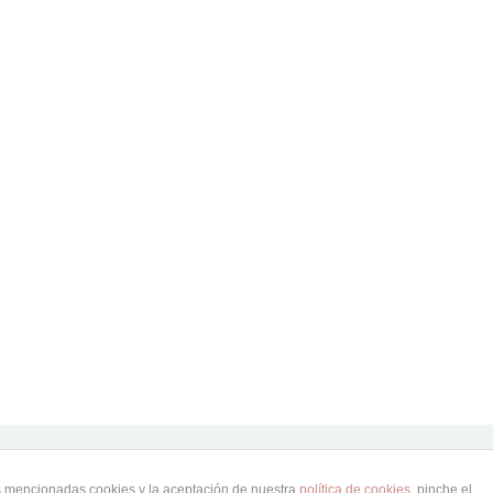
as mencionadas cookies y la aceptación de nuestra
política de cookies
, pinche el